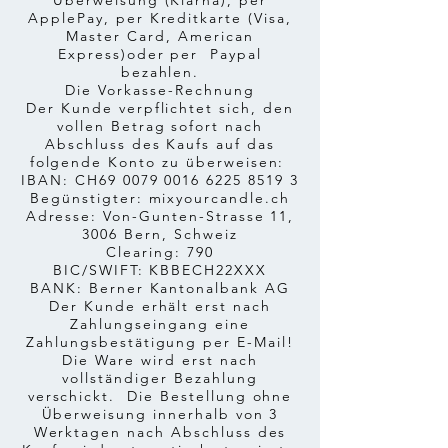
ApplePay, per Kreditkarte (Visa,
Master Card, American
Express)oder per Paypal
bezahlen.
Die Vorkasse-Rechnung
Der Kunde verpf
licht
et sich, den
vollen Betrag sofort nach
Abschluss des Kaufs auf das
folgende Konto zu überweisen:
IBAN: CH69
0079 0016 6225 8519 3
Begünstigter: mixyourcandle.ch
Adresse: Von-Gunten-Strasse 11,
3006 Bern, Schweiz
Clearing: 790
BIC/SWIFT: KBBECH22XXX
BANK: Berner Kantonalbank AG
Der Kunde erhält erst nach
Zahlungseingang eine
Zahlungsbestätigung per E-Mail!
Die Ware wird erst nach
vollständiger Bezahlung
verschickt. Die Bestellung ohne
Überweisung innerhalb von 3
Werktagen nach Abschluss des