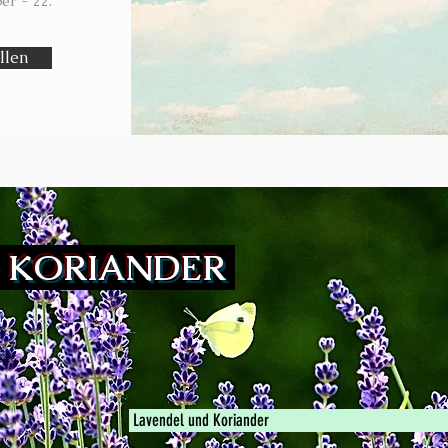
er - 22.
llen
& KORIANDER
Lavendel und Koriander