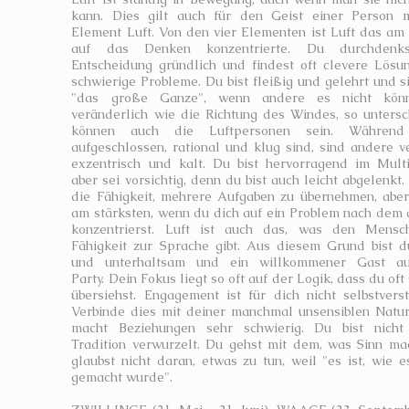
kann. Dies gilt auch für den Geist einer Person 
Element Luft. Von den vier Elementen ist Luft das am
auf das Denken konzentrierte. Du durchdenk
Entscheidung gründlich und findest oft clevere Lösu
schwierige Probleme. Du bist fleißig und gelehrt und si
"das große Ganze", wenn andere es nicht kön
veränderlich wie die Richtung des Windes, so untersc
können auch die Luftpersonen sein. Während
aufgeschlossen, rational und klug sind, sind andere ve
exzentrisch und kalt. Du bist hervorragend im Multi
aber sei vorsichtig, denn du bist auch leicht abgelenkt.
die Fähigkeit, mehrere Aufgaben zu übernehmen, aber
am stärksten, wenn du dich auf ein Problem nach dem
konzentrierst. Luft ist auch das, was den Mensc
Fähigkeit zur Sprache gibt. Aus diesem Grund bist d
und unterhaltsam und ein willkommener Gast au
Party. Dein Fokus liegt so oft auf der Logik, dass du of
übersiehst. Engagement ist für dich nicht selbstverst
Verbinde dies mit deiner manchmal unsensiblen Natu
macht Beziehungen sehr schwierig. Du bist nicht
Tradition verwurzelt. Du gehst mit dem, was Sinn ma
glaubst nicht daran, etwas zu tun, weil "es ist, wie 
gemacht wurde".