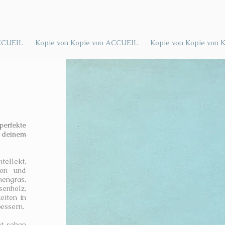
CCUEIL
Kopie von Kopie von ACCUEIL
Kopie von Kopie von 
perfekte
 deinem
tellekt,
tion und
engras,
enholz,
eiten in
essern.
ht sehen