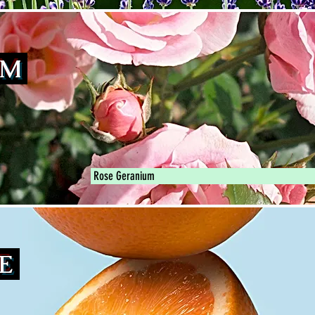
UM
Rose Geranium
GE