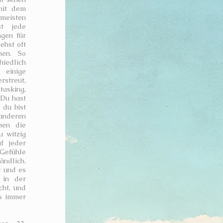
mit dem
 meisten
st jede
ngen für
ehst oft
nen. So
hiedlich
 einige
rstreut,
tasking,
 Du hast
 du bist
 anderen
hen die
u witzig
f jeder
t Gefühle
ändlich.
r und es
 in der
cht, und
es immer