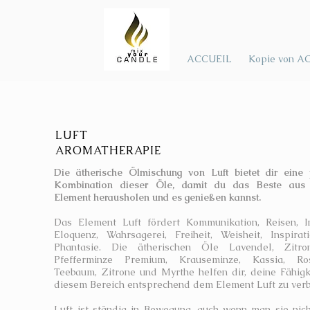
ACCUEIL
Kopie von A
LUFT
AROMATHERAPIE
Die ätherische Ölmischung von Luft bietet dir eine 
Kombination dieser Öle, damit du das Beste aus
Element herausholen und es genießen kannst.
Das Element Luft fördert Kommunikation, Reisen, In
Eloquenz, Wahrsagerei, Freiheit, Weisheit, Inspira
Phantasie. Die ätherischen Öle Lavendel, Zitron
Pfefferminze Premium, Krauseminze, Kassia, Ros
Teebaum, Zitrone und Myrthe helfen dir, deine Fähigk
diesem Bereich entsprechend dem Element Luft zu verb
Luft ist ständig in Bewegung, auch wenn man sie nic