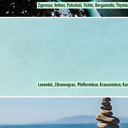
Zypresse, Vetiver, Patschuli, Fichte, Bergamotte, Thymi
Lavendel, Zitronengras, Pfefferminze, Krauseminze, Ka