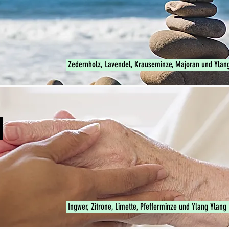
Zedernholz, Lavendel, Krauseminze, Majoran und Ylan
N
Ingwer, Zitrone, Limette, Pfefferminze und Ylang Ylang