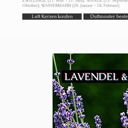
ZWILLINGE (21. Mai - 21. Juni), WAAGE (23. Septemb
Oktober), WASSERMANN (20. Januar - 18. Februar)
Luft Kerzen kaufen
Duftmuster beste
LAVENDEL 