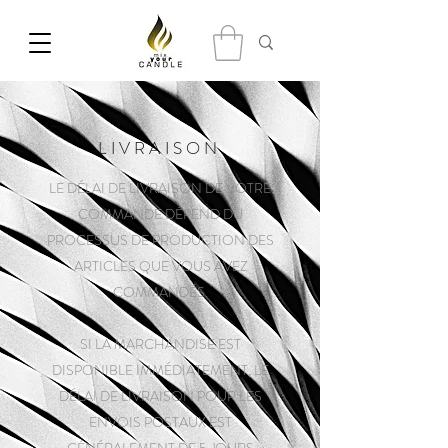
LIVRAISON
LE DÉLAI DE LIVRAISON DE VOTRE
COMMANDE DÉPEND DU
PROCESSUS DE PRODUCTION DES
ARTICLES QUE VOUS AVEZ
COMMANDÉS.
SI LA MARCHANDISE EST
DISPONIBLE IMMÉDIATEMENT, LE
DÉLAI DE LIVRAISON POUR LES
ENVOIS POSTAUX EST
GÉNÉRALEMENT DE 5 JOURS