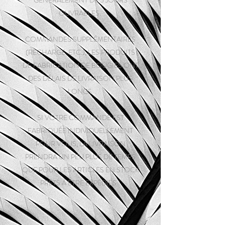
OUVRABLES.
COMMANDES SUPPLÉMENTAIRES
(RECHARGE, ETC.), LES PRODUITS
DE FABRICATION DE BOUGIES ONT
DES DÉLAIS DE LIVRAISON PLUS
LONGS.
SI VOTRE COMMANDE EST
FABRIQUÉE INDIVIDUELLEMENT
POUR VOUS, LA LIVRAISON
PRENDRA UN PEU PLUS DE TEMPS
QUE POUR LES ARTICLES EN STOCK
PRÊTS À ÊTRE EXPÉDIÉS.