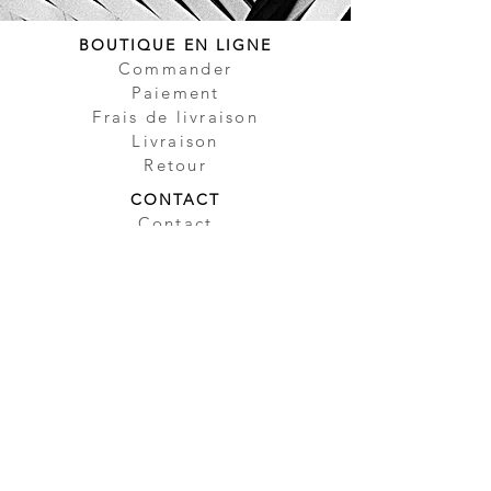
BOUTIQUE EN LIGNE
Commander
Paiement
Frais de livraison
Livraison
Retour
CONTACT
Contact
Partenaire
Sécurité
Impressum
Protection des
données
CGV
À PROPOS DE NOUS
Notre histoire
Guide des bougies
Type de cires