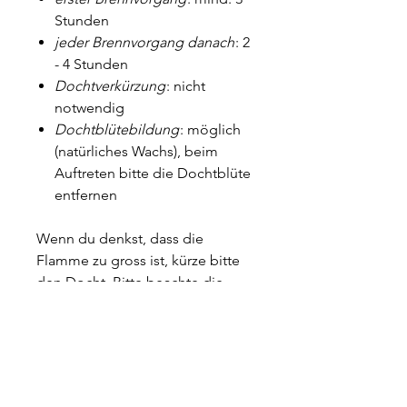
Stunden
jeder Brennvorgang danach
: 2
- 4 Stunden
Dochtverkürzung
: nicht
notwendig
Dochtblütebildung
: möglich
(natürliches Wachs), beim
Auftreten bitte die Dochtblüte
entfernen
Wenn du denkst, dass die
Flamme zu gross ist, kürze bitte
den Docht. Bitte beachte die
allgemeinen
Sicherheitsempfehlungen. Profiti
ere von leichtem Reinigung
nachdem die Kerze fertig
gebrannt ist (den Restwachs mit