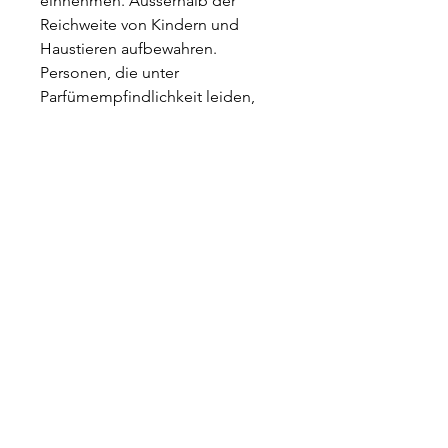
einnehmen. Ausserhalb der
Reichweite von Kindern und
Haustieren aufbewahren.
Personen, die unter
Parfümempfindlichkeit leiden,
sollten bei der Verwendung
dieses Produkts vorsichtig sein.
Benutzen Sie Handschuhe beim
Umgang mit den Stäbchen.
Stelle den Diffusor nicht direkt
auf polierte, lackierte, Kunststoff-
oder Lederoberflächen oder auf
elektrische Geräte, da
versehentliches Verschütten zu
Schäden an bestimmten
Materialien führen kann.
Vermeide den Kontakt mit der