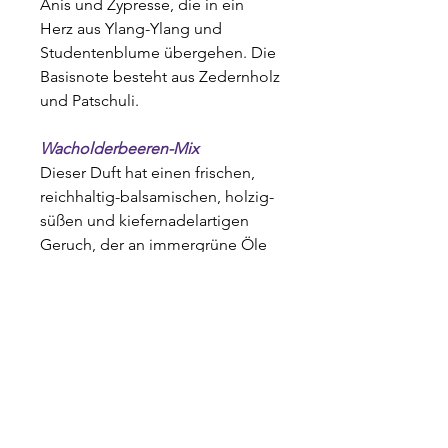
Anis und Zypresse, die in ein
Herz aus Ylang-Ylang und
Studentenblume übergehen. Die
Basisnote besteht aus Zedernholz
und Patschuli.
Wacholderbeeren-Mix
Dieser Duft hat einen frischen,
reichhaltig-balsamischen, holzig-
süßen und kiefernadelartigen
Geruch, der an immergrüne Öle
erinnert, warmes und
balsamisches Aroma.
Duftende Weihnachten
Unsere Weihnachtsduftmischung
inspiriert durch Noten von Nelke,
Mandarine, Zimt, Muskatnuss,
Tonka und Patschuli.