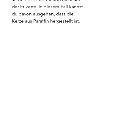
der Etikette. In diesem Fall kannst
du davon ausgehen, dass die
Kerze aus
Paraffin
hergestellt ist.
Das ist ein
gesundheitsbedenklicher
Rohstoff - gewonnen aus Erdöl.
Der am zweitmeisten verwendete
Stoff ist Stearin, respektive in
Kombination mit Paraffin. Stearin
wird aus Palmöl gewonnen, d.h.
abgeholzte Wälder zugunsten
von Palmöl-Plantagen. Dies ist
nicht nachhaltig und nicht
ökologisch.
BOUTIQUE EN LIGNE
Commander
Paiement