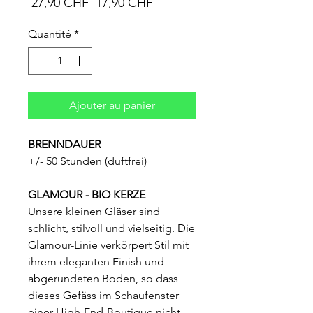
Prix
Prix
 27,90 CHF 
17,90 CHF
original
promotionnel
Quantité
*
Ajouter au panier
BRENNDAUER
+/- 50 Stunden (duftfrei)
GLAMOUR - BIO KERZE
Unsere kleinen Gläser sind
schlicht, stilvoll und vielseitig. Die
Glamour-Linie verkörpert Stil mit
ihrem eleganten Finish und
abgerundeten Boden, so dass
dieses Gefäss im Schaufenster
einer High-End-Boutique nicht