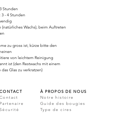
 3 Stunden
: 3 - 4 Stunden
twendig
h (natürliches Wachs), beim Auftreten
nen
e zu gross ist, kürze bitte den
emeinen
itiere von leichtem Reinigung
annt ist (den Restwachs mit einem
das Glas zu verkratzen)
CONTACT
À PROPOS DE NOUS
Contact
Notre histoire
Partenaire
Guide des bougies
Sécurité
Type de cires