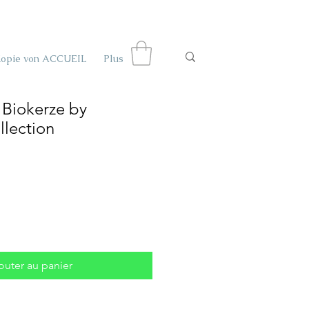
Kopie von ACCUEIL
Plus
 Biokerze by
lection
outer au panier