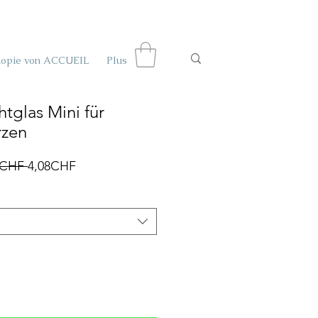
Kopie von ACCUEIL
Plus
htglas Mini für
rzen
Prix
Prix
 CHF 
4,08CHF
original
promotionnel