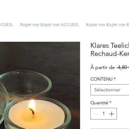
CCUEIL
Kopie von Kopie von ACCUEIL
Kopie von Kopie von 
Klares Teelic
Rechaud-Ke
À partir de
 4,80
CONTENU
*
Sélectionner
Quantité
*