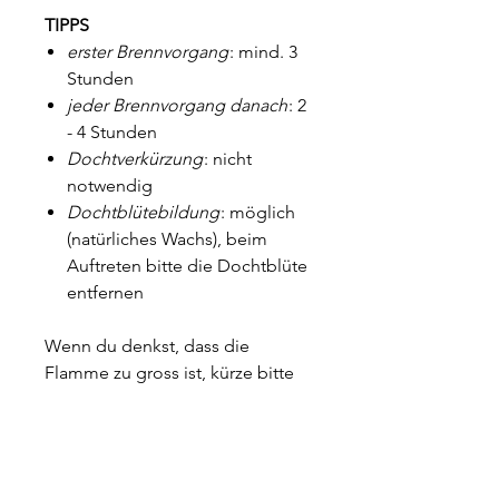
TIPPS
erster Brennvorgang
: mind. 3
Stunden
jeder Brennvorgang danach
: 2
- 4 Stunden
Dochtverkürzung
: nicht
notwendig
Dochtblütebildung
: möglich
(natürliches Wachs), beim
Auftreten bitte die Dochtblüte
entfernen
Wenn du denkst, dass die
Flamme zu gross ist, kürze bitte
den Docht. Bitte beachte die
allgemeinen
Sicherheitsempfehlungen. Profiti
ere von leichtem Reinigung