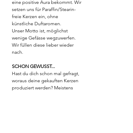
eine positive Aura bekommt. Wir
setzen uns für Paraffin/Stearin-
freie Kerzen ein, ohne
künstliche Duftaromen.
Unser Motto ist, möglichst
wenige Gefässe wegzuwerfen.
Wir füllen diese lieber wieder
nach.
SCHON GEWUSST...
Hast du dich schon mal gefragt,
woraus deine gekauften Kerzen
produziert werden? Meistens
steht diese Information nicht auf
der Etikette. In diesem Fall kannst
du davon ausgehen, dass die
Kerze aus
Paraffin
hergestellt ist.
Das ist ein
gesundheitsbedenklicher