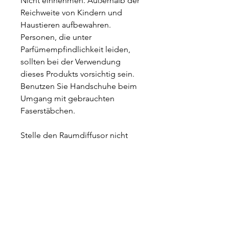
Nicht einnehmen. Außerhalb der
Reichweite von Kindern und
Haustieren aufbewahren.
Personen, die unter
Parfümempfindlichkeit leiden,
sollten bei der Verwendung
dieses Produkts vorsichtig sein.
Benutzen Sie Handschuhe beim
Umgang mit gebrauchten
Faserstäbchen.
Stelle den Raumdiffusor nicht
direkt auf polierte, lackierte,
Kunststoff- oder
Lederoberflächen oder auf
elektrische Geräte, da
versehentliches Verschütten zu
Schäden an bestimmten
Materialien führen kann.