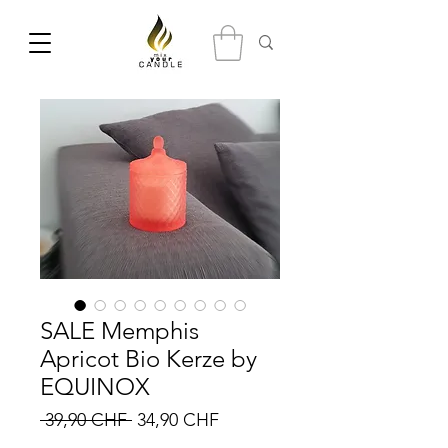
SALE Memphis
Apricot Bio Kerze by
EQUINOX
Prix
Prix
 39,90 CHF 
34,90 CHF
original
promotionnel