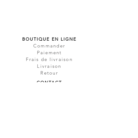
BOUTIQUE EN LIGNE
Commander
Paiement
Frais de livraison
Livraison
Retour
CONTACT
Contact
Partenaire
Sécurité
Impressum
Protection des
données
CGV