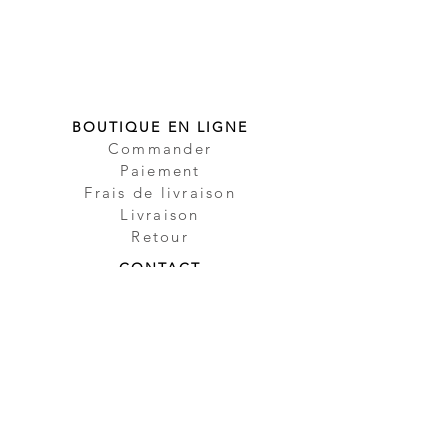
BOUTIQUE EN LIGNE
Commander
Paiement
Frais de livraison
Livraison
Retour
CONTACT
Contact
Partenaire
Sécurité
Impressum
Protection des
données
CGV