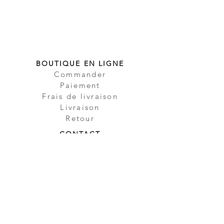
BOUTIQUE EN LIGNE
Commander
Paiement
Frais de livraison
Livraison
Retour
CONTACT
Contact
Partenaire
Sécurité
Impressum
Protection des
données
CGV