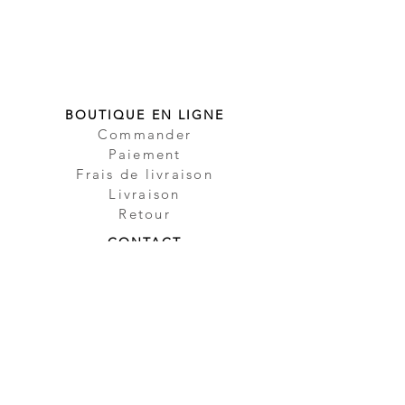
BOUTIQUE EN LIGNE
Commander
Paiement
Frais de livraison
Livraison
Retour
CONTACT
Contact
Partenaire
Sécurité
Impressum
Protection des
données
CGV