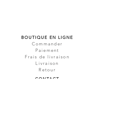
BOUTIQUE EN LIGNE
Commander
Paiement
Frais de livraison
Livraison
Retour
CONTACT
Contact
Partenaire
Sécurité
Impressum
Protection des
données
CGV