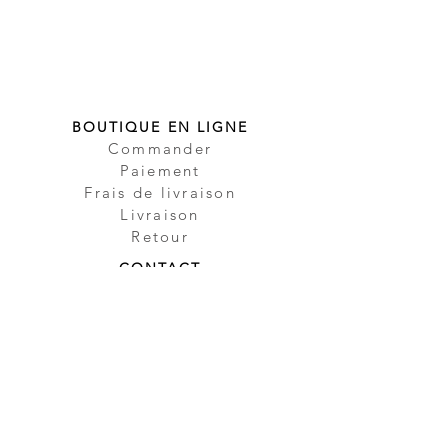
BOUTIQUE EN LIGNE
Commander
Paiement
Frais de livraison
Livraison
Retour
CONTACT
Contact
Partenaire
Sécurité
Impressum
Protection des
données
CGV