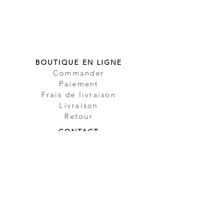
BOUTIQUE EN LIGNE
Commander
Paiement
Frais de livraison
Livraison
Retour
CONTACT
Contact
Partenaire
Sécurité
Impressum
Protection des
données
CGV