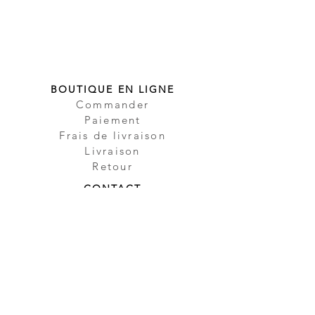
BOUTIQUE EN LIGNE
Commander
Paiement
Frais de livraison
Livraison
Retour
CONTACT
Contact
Partenaire
Sécurité
Impressum
Protection des
données
CGV